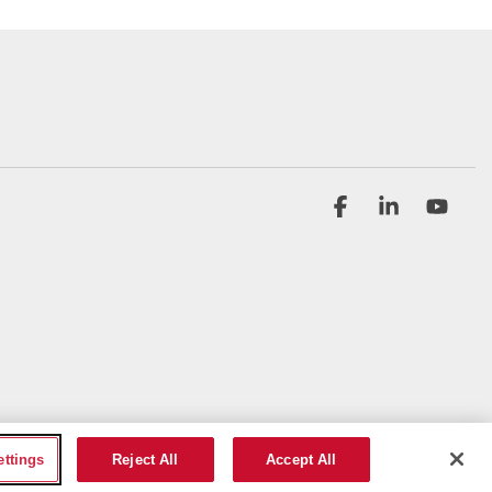
Facebook
Linkedin
YouT
ettings
Reject All
Accept All