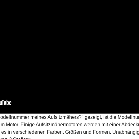
Modellnummer meines Aufsitzmähers?" gezeigt, ist die Modellnu
em Motor. Einige Aufsitzmähermotoren werden mit einer Abdec
bt es in verschiedenen Farben, Größen und Formen. Unabhängig