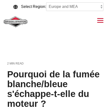
Skip
to
Select Region:
the
main
content.
Tog
Me
2 MIN READ
Pourquoi de la fumée
blanche/bleue
s'échappe-t-elle du
moteur ?