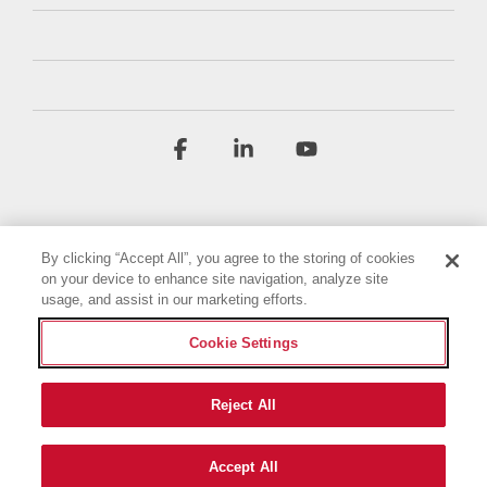
Facebook
Linkedin
YouTube
By clicking “Accept All”, you agree to the storing of cookies
on your device to enhance site navigation, analyze site
usage, and assist in our marketing efforts.
Geschäftsbedingungen
Datenschutzbestimmungen
Cookie Settings
Barrierefreiheitserklärung
Impressum
Cookie-Einstellungen
Reject All
© 2026 Briggs & Stratton, LLC. All rights reserved.
Accept All