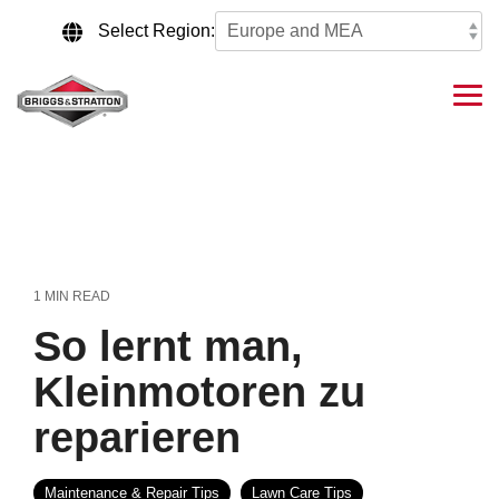
Skip
to
Select Region:
the
main
content.
Tog
Me
1 MIN READ
So lernt man,
Kleinmotoren zu
reparieren
Maintenance & Repair Tips
Lawn Care Tips