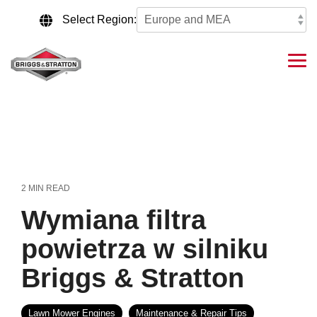
Skip
to
Select Region:
the
main
content.
Tog
Me
2 MIN READ
Wymiana filtra
powietrza w silniku
Briggs & Stratton
Lawn Mower Engines
Maintenance & Repair Tips