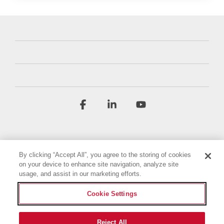
Facebook
Linkedin
YouTube
By clicking “Accept All”, you agree to the storing of cookies
on your device to enhance site navigation, analyze site
usage, and assist in our marketing efforts.
Regulamin
Polityka prywatności
Cookie Settings
Oświadczenie o dostępności
Nadruk
Ustawienia plików cookie
Reject All