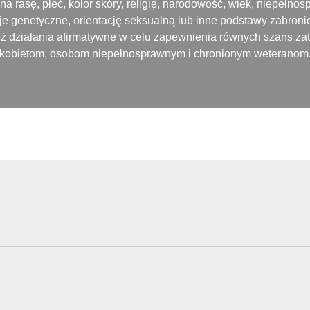
a rasę, płeć, kolor skóry, religię, narodowość, wiek, niepełno
cje genetyczne, orientację seksualną lub inne podstawy zabroni
eż działania afirmatywne w celu zapewnienia równych szans zat
kobietom, osobom niepełnosprawnym i chronionym weteranom