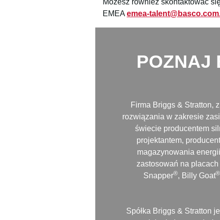
Możesz również skontaktować się
EMEA
emea-talent@basco.com
POZNAJ 
Firma Briggs & Stratton,
rozwiązania w zakresie zasi
świecie producentem si
projektantem, producen
magazynowania energii,
zastosowań na placach 
®
Snapper
, Billy Goat
Spółka Briggs & Stratton j