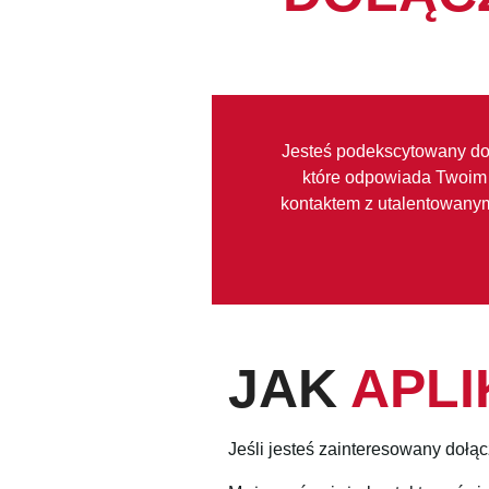
Jesteś podekscytowany doł
które odpowiada Twoim 
kontaktem z utalentowanymi
JAK
APL
Jeśli jesteś zainteresowany dołą