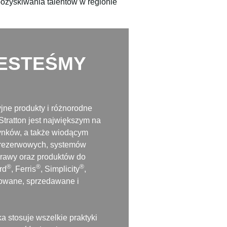
ozyskiwania talentów w regionie
JESTEŚMY
jne produkty i różnorodne
Stratton jest największym na
ynków, a także wiodącym
w rezerwowych, systemów
urawy oraz produktów do
®
®
®
rd
, Ferris
, Simplicity
,
ukowane, sprzedawane i
a stosuje wszelkie praktyki