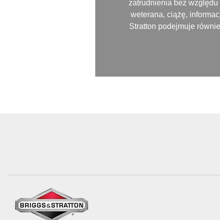
zatrudnienia bez względu n
weterana, ciążę, informa
Stratton podejmuje równi