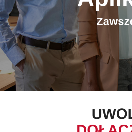
Zawsze
UWOL
DOŁĄC