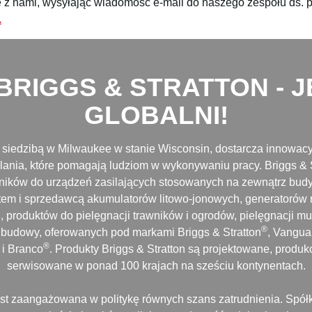
 z nami, wysyłając wiadomość e-mail do naszego zespołu ds. p
.
BRIGGS & STRATTON - 
GLOBALNI!
 z siedzibą w Milwaukee w stanie Wisconsin, dostarcza innowacy
lania, które pomagają ludziom w wykonywaniu pracy. Briggs & 
lników do urządzeń zasilających stosowanych na zewnątrz bud
tem i sprzedawcą akumulatorów litowo-jonowych, generatoró
 produktów do pielęgnacji trawników i ogrodów, pielęgnacji m
®
budowy, oferowanych pod markami Briggs & Stratton
, Vangua
®
®
i Branco
. Produkty Briggs & Stratton są projektowane, prod
serwisowane w ponad 100 krajach na sześciu kontynentach.
est zaangażowana w politykę równych szans zatrudnienia. Spółk