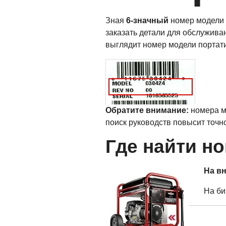
Зная
6-значный
номер модели
заказать детали для обслужива
выглядит номер модели портати
Обратите внимание:
номера м
поиск руководств повысит точно
Где найти н
На в
На би