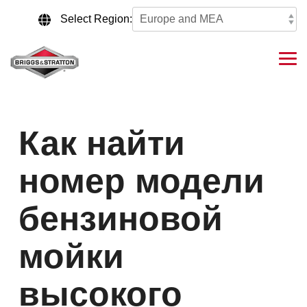
Skip
to
Select Region:
the
main
content.
Tog
Me
Как найти
номер модели
бензиновой
мойки
высокого