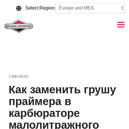
Skip
to
Select Region:
the
main
content.
Tog
Me
1 MIN READ
Как заменить грушу
праймера в
карбюраторе
малолитражного