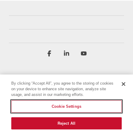
Facebook
Linkedin
YouTube
By clicking “Accept All”, you agree to the storing of cookies
on your device to enhance site navigation, analyze site
usage, and assist in our marketing efforts.
Условия и положения
Политика конфиденциальности
Cookie Settings
Декларация о доступности
Выходные данные
Настройки файлов cookie
Reject All
© 2026 Briggs & Stratton, LLC. All rights reserved.