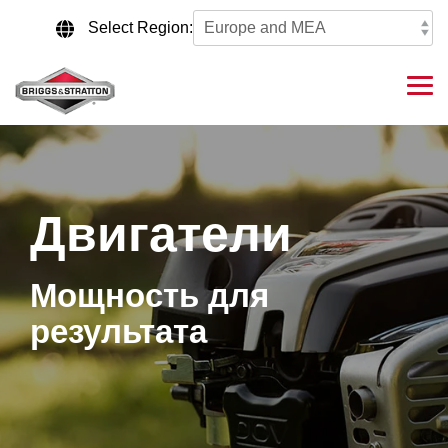
Skip
to
Select Region:
the
main
content.
Tog
Me
Двигатели
Мощность для
результата